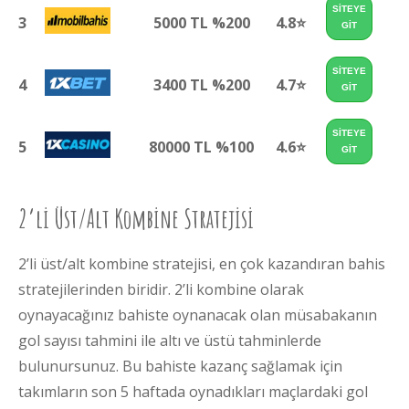
SİTEYE
3
5000 TL %200
4.8⭐
GİT
SİTEYE
4
3400 TL %200
4.7⭐
GİT
SİTEYE
5
80000 TL %100
4.6⭐
GİT
2’li Üst/Alt Kombine Stratejisi
2’li üst/alt kombine stratejisi, en çok kazandıran bahis
stratejilerinden biridir. 2’li kombine olarak
oynayacağınız bahiste oynanacak olan müsabakanın
gol sayısı tahmini ile altı ve üstü tahminlerde
bulunursunuz. Bu bahiste kazanç sağlamak için
takımların son 5 haftada oynadıkları maçlardaki gol