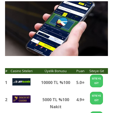
#
Casino Siteleri
Üyelik Bonusu
Puan
Siteye Git
SİTEYE
1
10000 TL %100
5.0⭐
GİT
SİTEYE
2
5000 TL %100
4.9⭐
GİT
Nakit