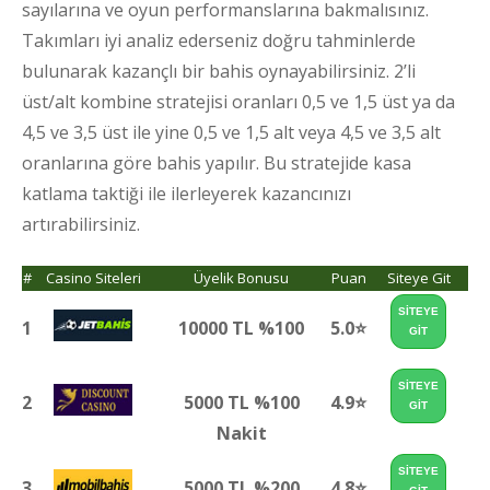
sayılarına ve oyun performanslarına bakmalısınız.
Takımları iyi analiz ederseniz doğru tahminlerde
bulunarak kazançlı bir bahis oynayabilirsiniz. 2’li
üst/alt kombine stratejisi oranları 0,5 ve 1,5 üst ya da
4,5 ve 3,5 üst ile yine 0,5 ve 1,5 alt veya 4,5 ve 3,5 alt
oranlarına göre bahis yapılır. Bu stratejide kasa
katlama taktiği ile ilerleyerek kazancınızı
artırabilirsiniz.
#
Casino Siteleri
Üyelik Bonusu
Puan
Siteye Git
SİTEYE
1
10000 TL %100
5.0⭐
GİT
SİTEYE
2
5000 TL %100
4.9⭐
GİT
Nakit
SİTEYE
3
5000 TL %200
4.8⭐