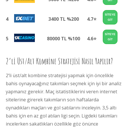
GİT
SİTEYE
4
3400 TL %200
4.7⭐
GİT
SİTEYE
5
80000 TL %100
4.6⭐
GİT
2’li Üst/Alt Kombine Stratejisi Nasıl Yapılır?
2’li üst/alt kombine stratejisi yapmak için öncelikle
bahis oynayacağınız takımları seçmek için iyi bir analiz
yapmanız gerekir. Maç istatistiklerini veren internet
sitelerine girerek takımların son haftalarda
oynadıkları maçları ve gol satılarını inceleyin. 3,5 altı
bahis için en az gol atılan ligi seçin. Ligdeki takımları
incelerken sakatlıkları özellikle göz önünce